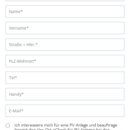
Name
*
Vorname*
*
Straße + HNr.
*
PLZ-Wohnort
*
Tel
*
Handy
*
E-Mail*
*
Ich interessiere mich für eine PV Anlage und beauftrage
hiermit den Vor-Ort-eCheck für PV Anlagen bei den