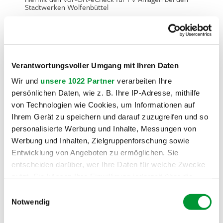
Stadtwerken Wolfenbüttel
Zusätzlich interessiere ich mich für
Verantwortungsvoller Umgang mit Ihren Daten
... eine Speichereinheit für maximale Autarkie
Wir und
unsere 1022 Partner
verarbeiten Ihre
.. eine Wallbox für meine zukünftige E-Mobilität
persönlichen Daten, wie z. B. Ihre IP-Adresse, mithilfe
.. eine Wärmepumpe zum Heizen mit erneuerbaren
von Technologien wie Cookies, um Informationen auf
Energien
Ihrem Gerät zu speichern und darauf zuzugreifen und so
personalisierte Werbung und Inhalte, Messungen von
Werbung und Inhalten, Zielgruppenforschung sowie
Ihre Nachricht
Entwicklung von Angeboten zu ermöglichen. Sie
Ihre Nachricht
entscheiden darüber, wer Ihre Daten für welche Zwecke
nutzt. Sie können Ihre Einwilligung jederzeit über die
Cookie-Erklärung oder durch Klicken auf das Privacy
Einwilligungsauswahl
Trigger Symbol ändern oder widerrufen
Notwendig