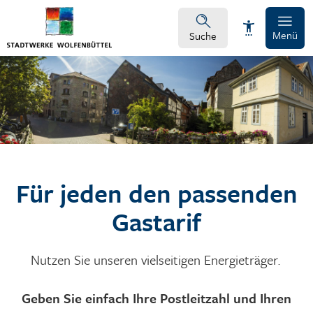
Menü
Suche
Schrift vergrößern
Schrift verkleinern
Für jeden den passenden
Wortabstand vergrößern
Gastarif
Wortabstand verkleinern
Nutzen Sie unseren vielseitigen Energieträger.
Zeilenabstand vergrößern
Zeilenabstand verkleinern
Geben Sie einfach Ihre Postleitzahl und Ihren