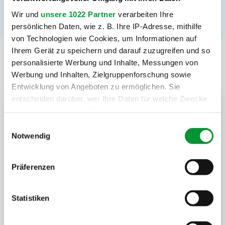
Wir und
unsere 1022 Partner
verarbeiten Ihre
persönlichen Daten, wie z. B. Ihre IP-Adresse, mithilfe
von Technologien wie Cookies, um Informationen auf
Ihrem Gerät zu speichern und darauf zuzugreifen und so
personalisierte Werbung und Inhalte, Messungen von
Unsere weiteren Services:
Werbung und Inhalten, Zielgruppenforschung sowie
Entwicklung von Angeboten zu ermöglichen. Sie
entscheiden darüber, wer Ihre Daten für welche Zwecke
nutzt. Sie können Ihre Einwilligung jederzeit über die
Cookie-Erklärung oder durch Klicken auf das Privacy
Einwilligungsauswahl
Trigger Symbol ändern oder widerrufen
Notwendig
Wenn Sie es erlauben, würden wir auch gerne:
Präferenzen
Informationen über Ihre geografische Lage erfassen,
welche bis auf einige Meter genau sein können
Ihr Gerät durch aktives Scannen nach bestimmten
Statistiken
Merkmalen (Fingerprinting) identifizieren
Umzug
Erfahren Sie mehr darüber, wie Ihre persönlichen Daten