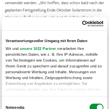
verwendet werden. „Wir hoffen, dass schon bald nach der
geplanten Fertigstellung Ende Oktober Solarstrom in die
Kläranlage fließen kann“, erläutert Carl-Peter Biewig.
Parallel PV-Dachanlagen in Kläranlage modernisiert
Die Solarpaneele sollen im Jahr rund 850.000
Verantwortungsvoller Umgang mit Ihren Daten
Kilowattstunden erzeugen. Davon nutzt die Kläranlage
Wir und
unsere 1022 Partner
verarbeiten Ihre
etwa 550.000 Kilowattstunden selbst, rund 300.000
persönlichen Daten, wie z. B. Ihre IP-Adresse, mithilfe
von Technologien wie Cookies, um Informationen auf
Kilowattstunden gehen ins öffentliche Netz. Die jährliche
Ihrem Gerät zu speichern und darauf zuzugreifen und so
CO₂-Einsparung durch die PV-Anlage liegt bei etwa 500
personalisierte Werbung und Inhalte, Messungen von
Tonnen. Insgesamt hat die Kläranlage pro Jahr einen
Werbung und Inhalten, Zielgruppenforschung sowie
Strombedarf von 1,4 Millionen Kilowattstunden, größter
Entwicklung von Angeboten zu ermöglichen. Sie
entscheiden darüber, wer Ihre Daten für welche Zwecke
Verbraucher ist dabei das Gebläse für die
nutzt. Sie können Ihre Einwilligung jederzeit über die
Sauerstoffbelüftung im Belebungsbecken, wo
Cookie-Erklärung oder durch Klicken auf das Privacy
Einwilligungsauswahl
Mikroorganismen einen Teil des Klärprozesses
Trigger Symbol ändern oder widerrufen
Notwendig