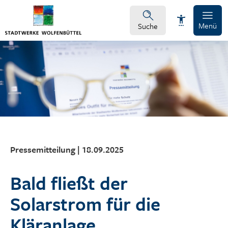
Menü
Suche
Schrift vergrößern
Schrift verkleinern
Wortabstand vergrößern
Pressemitteilung | 18.09.2025
Wortabstand verkleinern
Bald fließt der
Zeilenabstand vergrößern
Solarstrom für die
Zeilenabstand verkleinern
Kläranlage