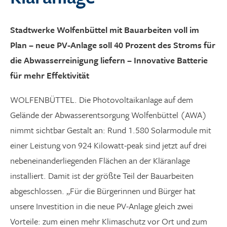
Graustufen
Stadtwerke Wolfenbüttel mit Bauarbeiten voll im
Großer Mauszeiger
Plan – neue PV-Anlage soll 40 Prozent des Stroms für
Lesehilfe
die Abwasserreinigung liefern – Innovative Batterie
für mehr Effektivität
Links unterstreichen
WOLFENBÜTTEL. Die Photovoltaikanlage auf dem
Animationen ausschalten
Gelände der Abwasserentsorgung Wolfenbüttel (AWA)
Hoher Kontrast
nimmt sichtbar Gestalt an: Rund 1.580 Solarmodule mit
einer Leistung von 924 Kilowatt-peak sind jetzt auf drei
nebeneinanderliegenden Flächen an der Kläranlage
installiert. Damit ist der größte Teil der Bauarbeiten
abgeschlossen. „Für die Bürgerinnen und Bürger hat
unsere Investition in die neue PV-Anlage gleich zwei
Vorteile: zum einen mehr Klimaschutz vor Ort und zum