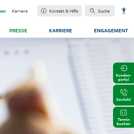
men
Karriere
Kontakt & Hilfe
Suche
PRESSE
KARRIERE
ENGAGEMENT
Schrift vergrößern
Kunden-
portal
Schrift verkleinern
Wortabstand vergrößern
Kontakt
Wortabstand verkleinern
Termin
buchen
Zeilenabstand vergrößern