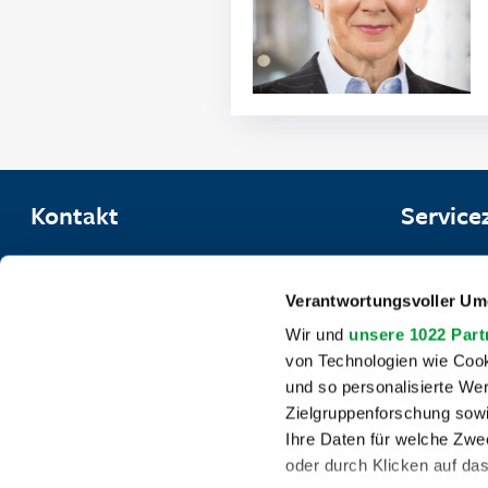
Kontakt
Service
Stadtwerke Wolfenbüttel GmbH
Mo.
Verantwortungsvoller Um
Am Wasserwerk 2
Di.–Fr.
Wir und
unsere 1022 Part
38304 Wolfenbüttel
von Technologien wie Cook
Telefon-
und so personalisierte We
Tel.
05331 408-0
05331 40
Zielgruppenforschung sowi
Fax
05331 408-420
Mo.–Do.
Ihre Daten für welche Zwec
oder durch Klicken auf da
Fr.