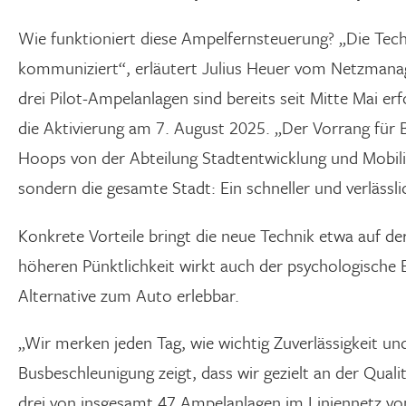
Wie funktioniert diese Ampelfernsteuerung? „Die Tec
kommuniziert“, erläutert Julius Heuer vom Netzmanag
drei Pilot-Ampelanlagen sind bereits seit Mitte Mai er
die Aktivierung am 7. August 2025. „Der Vorrang für B
Hoops von der Abteilung Stadtentwicklung und Mobilit
sondern die gesamte Stadt: Ein schneller und verlässli
Konkrete Vorteile bringt die neue Technik etwa auf de
höheren Pünktlichkeit wirkt auch der psychologische 
Alternative zum Auto erlebbar.
„Wir merken jeden Tag, wie wichtig Zuverlässigkeit und
Busbeschleunigung zeigt, dass wir gezielt an der Quali
drei von insgesamt 47 Ampelanlagen im Liniennetz von