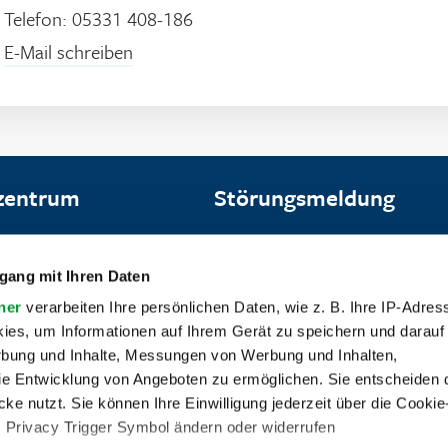
Telefon: 05331 408-186
E-Mail schreiben
zentrum
Störungsmeldung
9:00–16:00 Uhr
Bei Störungen sind die Stadt
gang mit Ihren Daten
9:00–13:00 Uhr
rund um die Uhr für Sie errei
ner
verarbeiten Ihre persönlichen Daten, wie z. B. Ihre IP-Adress
ies, um Informationen auf Ihrem Gerät zu speichern und darauf
Hotline
Tel. 05331 408-111
rbung und Inhalte, Messungen von Werbung und Inhalten,
8-114
e Entwicklung von Angeboten zu ermöglichen. Sie entscheiden 
8:00–17:00 Uhr
ke nutzt. Sie können Ihre Einwilligung jederzeit über die Cookie
s Privacy Trigger Symbol ändern oder widerrufen
8:00–13:00 Uhr