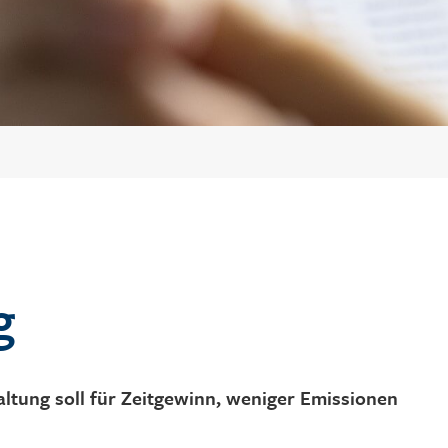
Zeilenabstand verkleinern
Graustufen
Großer Mauszeiger
Lesehilfe
Links unterstreichen
Animationen ausschalten
g
Hoher Kontrast
tung soll für Zeitgewinn, weniger Emissionen