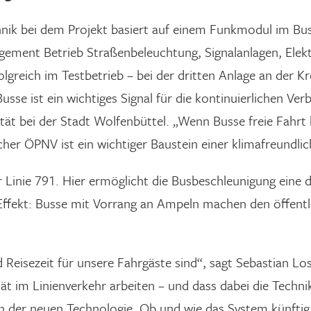
hnik bei dem Projekt basiert auf einem Funkmodul im B
ement Betrieb Straßenbeleuchtung, Signalanlagen, Elek
folgreich im Testbetrieb – bei der dritten Anlage an der 
usse ist ein wichtiges Signal für die kontinuierlichen V
ät bei der Stadt Wolfenbüttel. „Wenn Busse freie Fahrt h
cher ÖPNV ist ein wichtiger Baustein einer klimafreundli
r Linie 791. Hier ermöglicht die Busbeschleunigung eine 
Effekt: Busse mit Vorrang an Ampeln machen den öffentlic
 Reisezeit für unsere Fahrgäste sind“, sagt Sebastian Lo
tät im Linienverkehr arbeiten – und dass dabei die Techni
 der neuen Technologie. Ob und wie das System künftig a