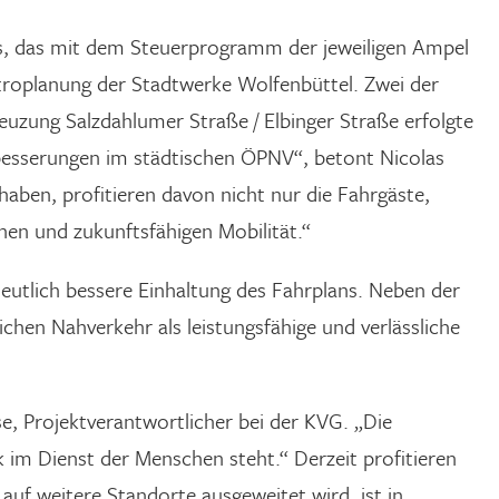
us, das mit dem Steuerprogramm der jeweiligen Ampel
troplanung der Stadtwerke Wolfenbüttel. Zwei der
Kreuzung Salzdahlumer Straße / Elbinger Straße erfolgte
erbesserungen im städtischen ÖPNV“, betont Nicolas
aben, profitieren davon nicht nur die Fahrgäste,
chen und zukunftsfähigen Mobilität.“
deutlich bessere Einhaltung des Fahrplans. Neben der
hen Nahverkehr als leistungsfähige und verlässliche
se, Projektverantwortlicher bei der KVG. „Die
k im Dienst der Menschen steht.“ Derzeit profitieren
uf weitere Standorte ausgeweitet wird, ist in