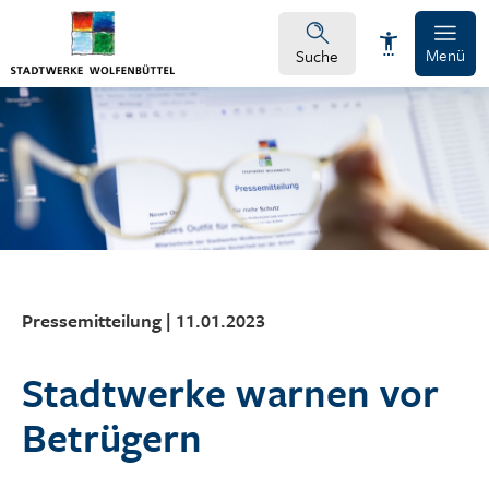
Menü
Suche
Schrift vergrößern
Schrift verkleinern
Wortabstand vergrößern
Pressemitteilung | 11.01.2023
Wortabstand verkleinern
Stadtwerke warnen vor
Zeilenabstand vergrößern
Betrügern
Zeilenabstand verkleinern