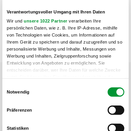
Wolfenbüttel.
Verantwortungsvoller Umgang mit Ihren Daten
Bei Unsicherheit oder Fragen können sich Betroffene im
Wir und
unsere 1022 Partner
verarbeiten Ihre
Servicezentrum der Stadtwerke Wolfenbüttel unter der
persönlichen Daten, wie z. B. Ihre IP-Adresse, mithilfe
Telefonnummer 05331 408-114 oder per E-Mail an
von Technologien wie Cookies, um Informationen auf
Ihrem Gerät zu speichern und darauf zuzugreifen und so
service@stadtwerke-wf.de
melden.
personalisierte Werbung und Inhalte, Messungen von
Werbung und Inhalten, Zielgruppenforschung sowie
Entwicklung von Angeboten zu ermöglichen. Sie
entscheiden darüber, wer Ihre Daten für welche Zwecke
nutzt. Sie können Ihre Einwilligung jederzeit über die
Ihr Ansprechpartner
Cookie-Erklärung oder durch Klicken auf das Privacy
Einwilligungsauswahl
Weiterführende Informationen
Trigger Symbol ändern oder widerrufen
Notwendig
erhalten Sie in der Abteilung
Wenn Sie es erlauben, würden wir auch gerne:
Marketing.
Präferenzen
Informationen über Ihre geografische Lage erfassen,
welche bis auf einige Meter genau sein können
Ihr Gerät durch aktives Scannen nach bestimmten
Statistiken