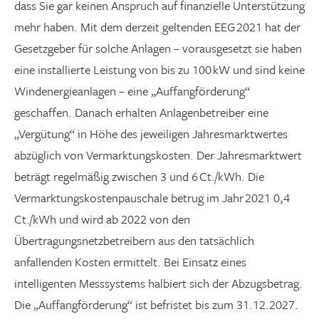
dass Sie gar keinen Anspruch auf finanzielle Unterstützung
Graustufen
mehr haben. Mit dem derzeit geltenden EEG 2021 hat der
Großer Mauszeiger
Gesetzgeber für solche Anlagen – vorausgesetzt sie haben
eine installierte Leistung von bis zu 100 kW und sind keine
Lesehilfe
Windenergieanlagen – eine „Auffangförderung“
Links unterstreichen
geschaffen. Danach erhalten Anlagenbetreiber eine
„Vergütung“ in Höhe des jeweiligen Jahresmarktwertes
Animationen ausschalten
abzüglich von Vermarktungskosten. Der Jahresmarktwert
beträgt regelmäßig zwischen 3 und 6 Ct./kWh. Die
Hoher Kontrast
Vermarktungskostenpauschale betrug im Jahr 2021 0,4
Ct./kWh und wird ab 2022 von den
Übertragungsnetzbetreibern aus den tatsächlich
anfallenden Kosten ermittelt. Bei Einsatz eines
intelligenten Messsystems halbiert sich der Abzugsbetrag.
Die „Auffangförderung“ ist befristet bis zum 31.12.2027.