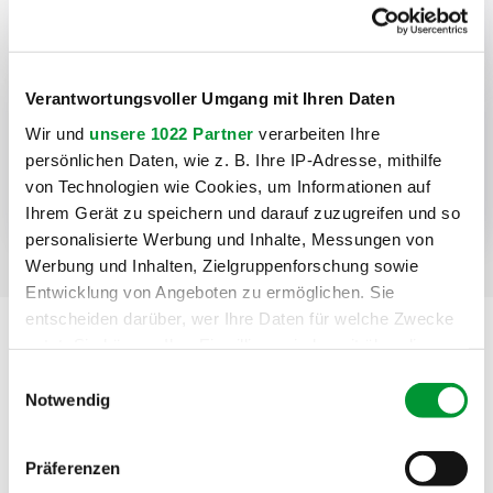
Hinsichtlich der EEG-Umlage ist
folgendes zu berücksichtigen:
Verantwortungsvoller Umgang mit Ihren Daten
Am praxisrelevantesten sind die
Wir und
unsere 1022 Partner
verarbeiten Ihre
folgenden – hier vereinfacht
persönlichen Daten, wie z. B. Ihre IP-Adresse, mithilfe
dargestellten – Entfall- bzw.
von Technologien wie Cookies, um Informationen auf
Reduzierungsmöglichkeiten:
Ihrem Gerät zu speichern und darauf zuzugreifen und so
personalisierte Werbung und Inhalte, Messungen von
Werbung und Inhalten, Zielgruppenforschung sowie
Entwicklung von Angeboten zu ermöglichen. Sie
entscheiden darüber, wer Ihre Daten für welche Zwecke
nutzt. Sie können Ihre Einwilligung jederzeit über die
Gesetzliche Grundlagen
Cookie-Erklärung oder durch Klicken auf das Privacy
Einwilligungsauswahl
Trigger Symbol ändern oder widerrufen
Notwendig
Erneuerbare-Energien-Gesetz (EEG)
Wenn Sie es erlauben, würden wir auch gerne:
Präferenzen
Informationen über Ihre geografische Lage erfassen,