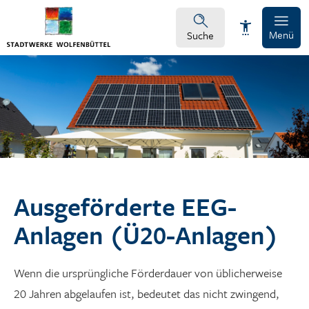
Menü
Suche
Schrift vergrößern
Schrift verkleinern
Wortabstand vergrößern
Ausgeförderte EEG-
Wortabstand verkleinern
Anlagen (Ü20-Anlagen)
Zeilenabstand vergrößern
Wenn die ursprüngliche Förderdauer von üblicherweise
Zeilenabstand verkleinern
20 Jahren abgelaufen ist, bedeutet das nicht zwingend,