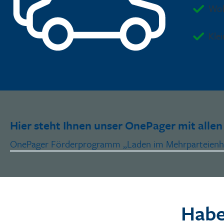
Woh
Kle
Hier steht Ihnen unser OnePager mit all
OnePager Förderprogramm „Laden im Mehrparteienh
Habe