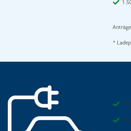
1.5
Anträge
* Ladep
Wer
WEG
Ver