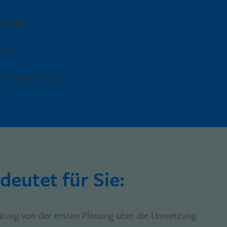
 Bedarf
ten
che Handhabung
eutet für Sie:
rlässig von der ersten Planung über die Umsetzung