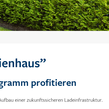
Zeilenabstand verkleinern
Graustufen
Großer Mauszeiger
Lesehilfe
Links unterstreichen
ienhaus”
Animationen ausschalten
Hoher Kontrast
gramm profitieren
fbau einer zukunftssicheren Ladeinfrastruktur.