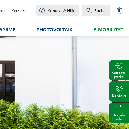
men
Karriere
Kontakt & Hilfe
Suche
WÄRME
PHOTOVOLTAIK
E-MOBILITÄT
Schrift vergrößern
Kunden-
portal
Schrift verkleinern
Wortabstand vergrößern
Kontakt
Wortabstand verkleinern
Termin
buchen
Zeilenabstand vergrößern