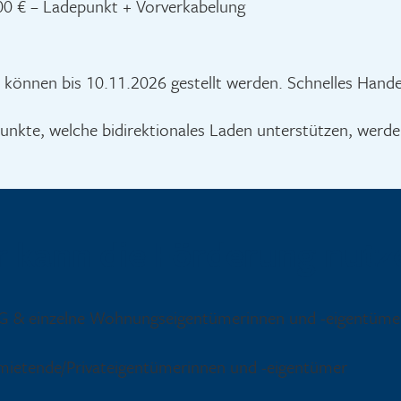
00 € – Ladepunkt + Vorverkabelung
 können bis 10.11.2026 gestellt werden. Schnelles Hand
unkte, welche bidirektionales Laden unterstützen, werde
 kann die Förderung nutz
 & einzelne Wohnungseigentümerinnen und -eigentüme
mietende/Privateigentümerinnen und -eigentümer