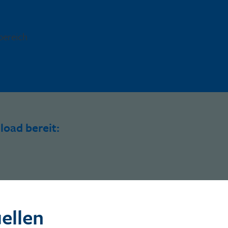
bereich
oad bereit:
ellen